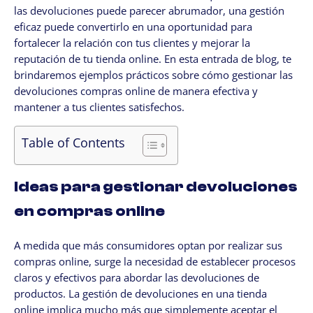
las devoluciones puede parecer abrumador, una gestión
CLIENTES
eficaz puede convertirlo en una oportunidad para
My Account / Billing
fortalecer la relación con tus clientes y mejorar la
My store login
reputación de tu tienda online. En esta entrada de blog, te
brindaremos ejemplos prácticos sobre cómo gestionar las
Schedule a meet
devoluciones compras online de manera efectiva y
Contact us through WhatsApp!
mantener a tus clientes satisfechos.
WhatsApp en Español!
Table of Contents
CLOUD MEDIA PRO
Cloud Media Pro
Ideas para gestionar devoluciones
Blog
en compras online
A medida que más consumidores optan por realizar sus
compras online, surge la necesidad de establecer procesos
claros y efectivos para abordar las devoluciones de
productos. La gestión de devoluciones en una tienda
online implica mucho más que simplemente aceptar el