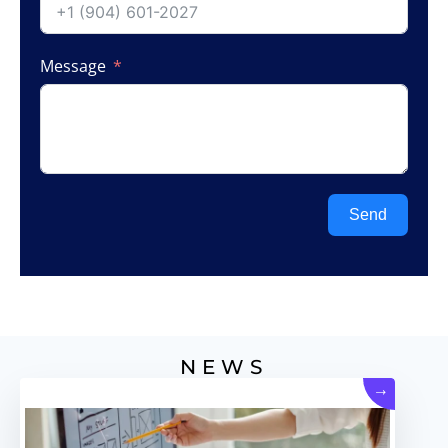
Message
Send
NEWS
→