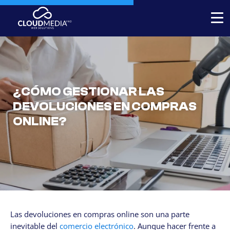
Expert-built Online Store
Expert-built Website
¿CÓMO GESTIONAR LAS
Stores for decorators
DEVOLUCIONES EN COMPRAS
Contact
ONLINE?
+1 954-769.0084
SERVICICES
Your Website, built by experts
Custom Website Redesign
Las devoluciones en compras online son una parte
Website maintenance
inevitable del
comercio electrónico
. Aunque hacer frente a