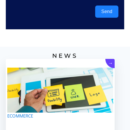
Send
NEWS
→
ECOMMERCE