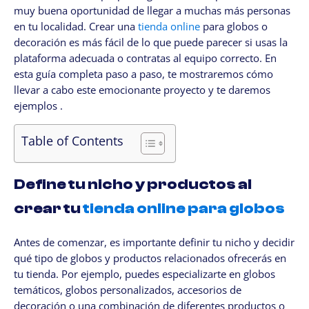
muy buena oportunidad de llegar a muchas más personas
CLIENTES
en tu localidad. Crear una
tienda online
para globos o
My Account / Billing
decoración es más fácil de lo que puede parecer si usas la
My store login
plataforma adecuada o contratas al equipo correcto. En
esta guía completa paso a paso, te mostraremos cómo
Schedule a meet
llevar a cabo este emocionante proyecto y te daremos
Contact us through WhatsApp!
ejemplos .
WhatsApp en Español!
Table of Contents
CLOUD MEDIA PRO
Cloud Media Pro
Define tu nicho y productos al
Blog
crear tu
tienda online para globos
Antes de comenzar, es importante definir tu nicho y decidir
qué tipo de globos y productos relacionados ofrecerás en
tu tienda. Por ejemplo, puedes especializarte en globos
temáticos, globos personalizados, accesorios de
decoración o una combinación de diferentes productos o