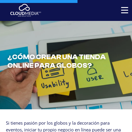
Expert-built Online Store
Expert-built Website
Stores for decorators
¿CÓMO CREAR UNA TIENDA
ONLINE PARA GLOBOS?
Contact
+1 954-769.0084
SERVICICES
Your Website, built by experts
Custom Website Redesign
Si tienes pasión por los globos y la decoración para
Website maintenance
eventos, iniciar tu propio negocio en línea puede ser una