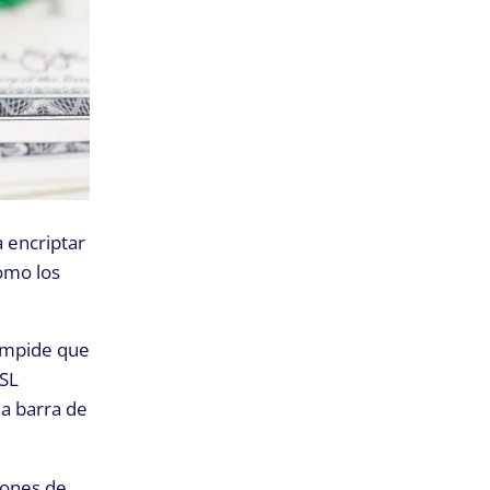
a encriptar
como los
 impide que
SSL
la barra de
iones de