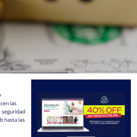
y
acen las
e seguridad
b hasta las