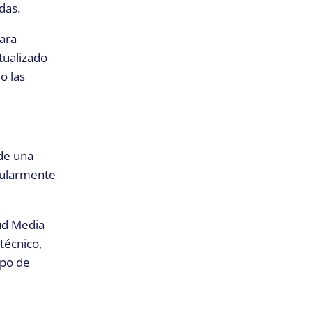
das.
ara
tualizado
o las
 de una
egularmente
oud Media
técnico,
mpo de