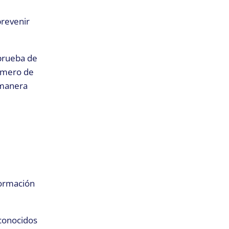
prevenir
 prueba de
número de
 manera
formación
econocidos