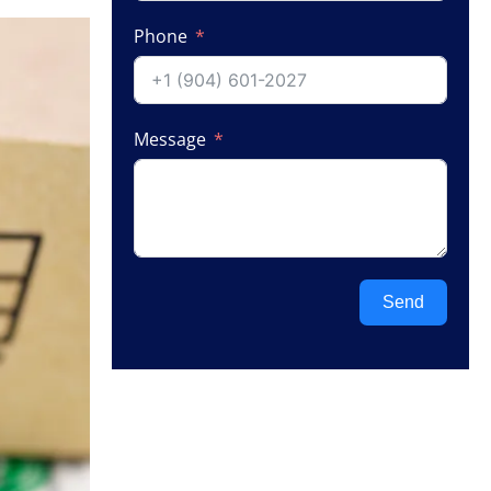
Phone
Message
Send