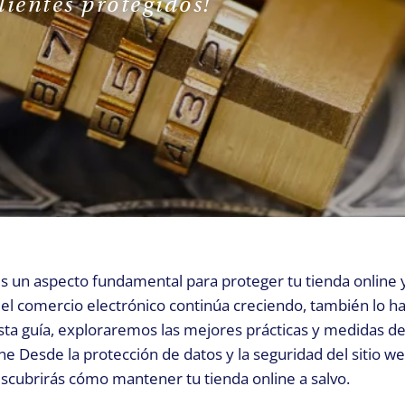
lientes protegidos!
REQUEST A CALL
 es un aspecto fundamental para proteger tu tienda online 
e el comercio electrónico continúa creciendo, también lo h
esta guía, exploraremos las mejores prácticas y medidas d
 Desde la protección de datos y la seguridad del sitio we
escubrirás cómo mantener tu tienda online a salvo.