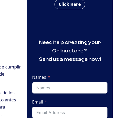
Click Here
Need help creating your
Online store?
Send us a message now!
 de cumplir
del
Names
 de los
to antes
Email
ara
.