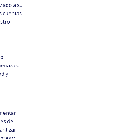
viado a su
as cuentas
estro
io
menazas.
ad y
ementar
res de
antizar
entes y