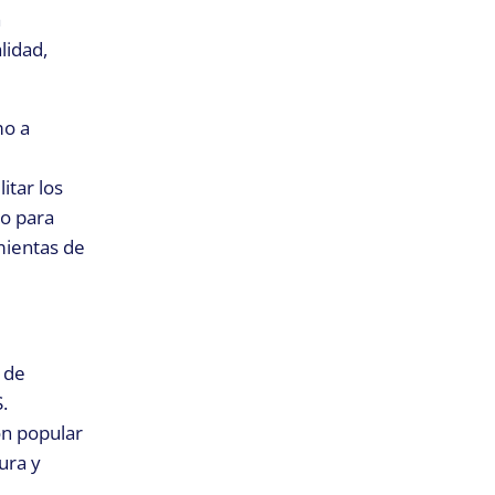
a
lidad,
mo a
itar los
go para
mientas de
 de
.
ón popular
ura y