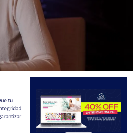
Que tu
integridad
arantizar