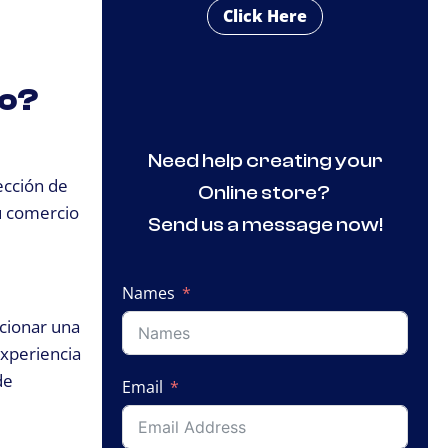
Click Here
ro?
Need help creating your
ección de
Online store?
u comercio
Send us a message now!
Names
ccionar una
xperiencia
de
Email