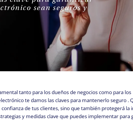
REQUEST A CALL
ectrónico sean seguros y
amental tanto para los dueños de negocios como para los
ectrónico te damos las claves para mantenerlo seguro . 
confianza de tus clientes, sino que también protegerá la 
strategias y medidas clave que puedes implementar para g