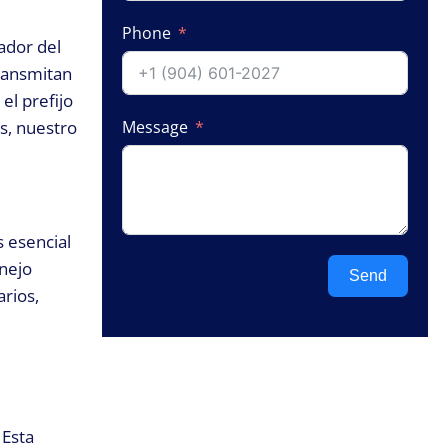
Phone
ador del
transmitan
el prefijo
os, nuestro
Message
 esencial
nejo
Send
arios,
 Esta