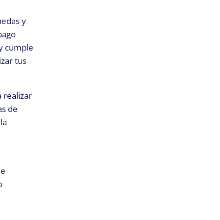
nedas y
 pago
 y cumple
zar tus
 realizar
as de
la
ue
o