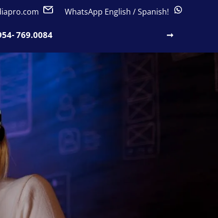
iapro.com
WhatsApp English / Spanish!
954- 769.0084
NLINE
ce
 you
ce Services
ns
AL WEB
O
tems
ebsite
LE A MEETING.