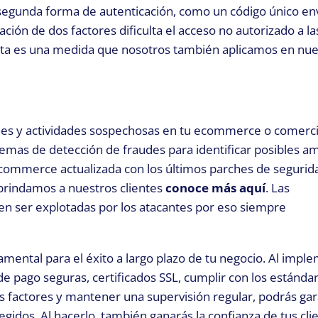
segunda forma de autenticación, como un código único en
ción de dos factores dificulta el acceso no autorizado a l
, esta es una medida que nosotros también aplicamos en nu
ones y actividades sospechosas en tu ecommerce o comerc
temas de detección de fraudes para identificar posibles a
ommerce actualizada con los últimos parches de segurid
 brindamos a nuestros clientes
conoce más aquí
.
Las
en ser explotadas por los atacantes por eso siempre
ental para el éxito a largo plazo de tu negocio. Al impl
de pago seguras, certificados SSL, cumplir con los estánda
 factores y mantener una supervisión regular, podrás gar
idos. Al hacerlo, también ganarás la confianza de tus cli