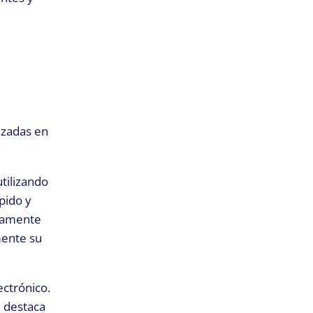
izadas en
utilizando
pido y
liamente
mente su
ectrónico.
e destaca